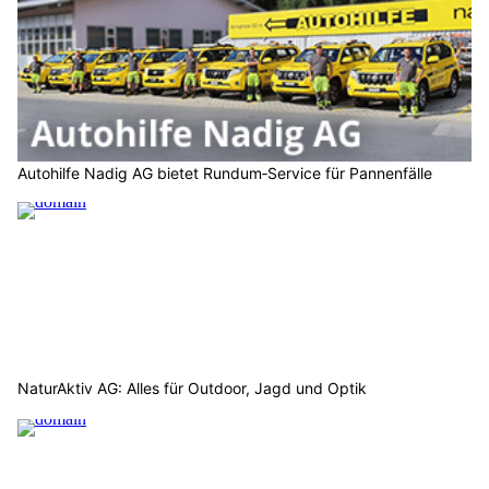
Autohilfe Nadig AG bietet Rundum‑Service für Pannenfälle
NaturAktiv AG: Alles für Outdoor, Jagd und Optik