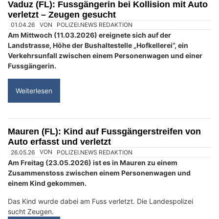
Autohilfe Nadig AG bietet Rundum‑Service für Pannenfälle
NaturAktiv AG: Alles für Outdoor, Jagd und Optik
Waffenbörse in Pfungen ZH – Entdecke gebrauchte Waffen & Zubehör