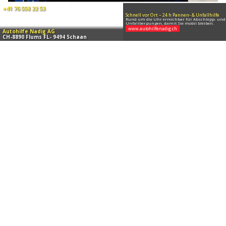
01.04.26
VON
POLIZEI.NEWS REDAKTION
Am Mittwoch (11.03.2026) ereignete sich auf der
Landstrasse, Höhe der Bushaltestelle „Hofkellerei“, ein
Verkehrsunfall zwischen einem Personenwagen und einer
Fussgängerin.
Weiterlesen
Mauren (FL): Kind auf Fussgängerstreifen von
Auto erfasst und verletzt