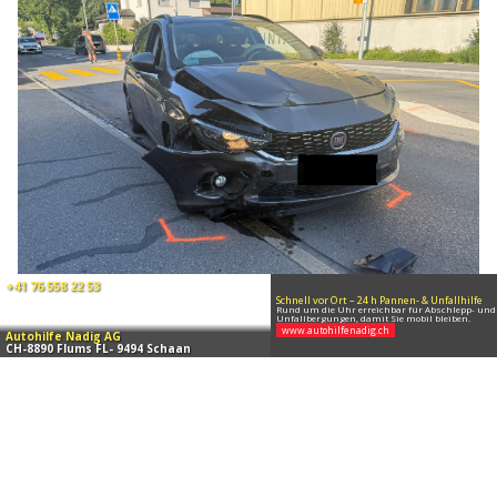
19.06.26
VON
POLIZEI.NEWS REDAKTION
Am Donnerstag (18.06.2026) sind in Nendeln zwei
Personenwagen kollidiert.
An beiden Fahrzeugen entstand Sachschaden.
Weiterlesen