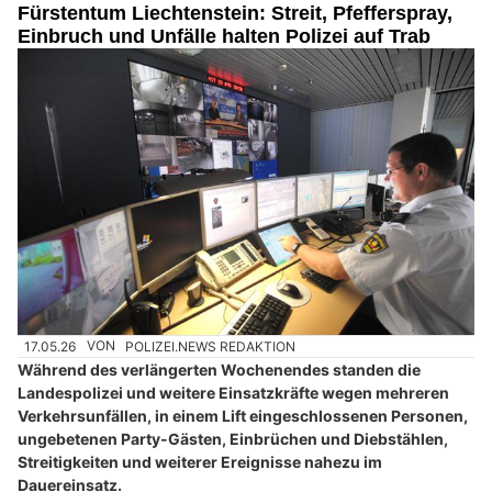
Fürstentum Liechtenstein: Streit, Pfefferspray,
Einbruch und Unfälle halten Polizei auf Trab
17.05.26
VON
POLIZEI.NEWS REDAKTION
Während des verlängerten Wochenendes standen die
Landespolizei und weitere Einsatzkräfte wegen mehreren
Verkehrsunfällen, in einem Lift eingeschlossenen Personen,
ungebetenen Party-Gästen, Einbrüchen und Diebstählen,
Streitigkeiten und weiterer Ereignisse nahezu im
Dauereinsatz.