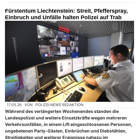
Fürstentum Liechtenstein: Streit, Pfefferspray,
Einbruch und Unfälle halten Polizei auf Trab
17.05.26
VON
POLIZEI.NEWS REDAKTION
Während des verlängerten Wochenendes standen die
Landespolizei und weitere Einsatzkräfte wegen mehreren
Verkehrsunfällen, in einem Lift eingeschlossenen Personen,
ungebetenen Party-Gästen, Einbrüchen und Diebstählen,
Streitigkeiten und weiterer Ereignisse nahezu im