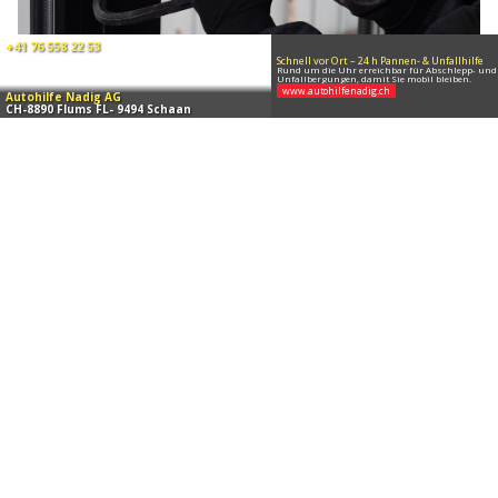
03.08.26
VON
POLIZEI.NEWS REDAKTION
In der Nacht auf Samstag brach eine unbekannte Täterschaft
in ein Geschäftsgebäude in Schaan ein.
Es entstand beträchtlicher Sachschaden.
Weiterlesen
Liechtenstein: Reh und Biber überfahren,
Diebstahl und Gewaltfälle übers Wochenende