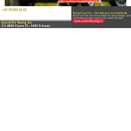
04.08.26
VON
POLIZEI.NEWS REDAKTION
Am Montag (03.08.2026) ist es in Schaan zu einem
Verkehrsunfall zwischen einem Personenwagen und einem
Motorrad gekommen.
Verletzt wurde niemand. An beiden Fahrzeugen entstand
Sachschaden.
Weiterlesen
Liechtenstein: Polizei verhindert Sprung von
Rheinbrücke – Wochenendbilanz bleibt ruhig