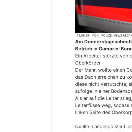
19.09.25
VON
POLIZEI.NEWS REDA
Am Donnerstagnachmitta
Betrieb in Gamprin-Bend
Ein Arbeiter stürzte von 
Oberkörper.
Der Mann wollte einen Co
das Dach erreichen zu kön
diese nicht verrutschte, s
zufolge in einer Bodenspa
Als er auf die Leiter stie
Leiterfüsse weg, sodass e
linken Seite des Oberkörp
Quelle: Landespolizei Lie