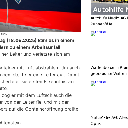
Autohilfe Nadig AG 
Pannenfälle
KTION
g (18.09.2025) kam es in einem
ern zu einem Arbeitsunfall.
einer Leiter und verletzte sich am
Waffenbörse in Pfu
ntainer mit Luft abstrahlen. Um auch
gebrauchte Waffen
nen, stellte er eine Leiter auf. Damit
icherte er sie ersten Erkenntnissen
lte.
g, zog er mit dem Luftschlauch die
r von der Leiter fiel und mit der
ers auf die Containeröffnung prallte.
NaturAktiv AG: Alle
chtenstein
Optik