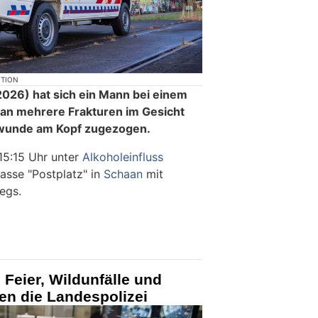
KTION
026) hat sich ein Mann bei einem
aan mehrere Frakturen im Gesicht
hwunde am Kopf zugezogen.
15:15 Uhr unter
Alkoholeinfluss
asse "Postplatz" in
Schaan
mit
egs.
e Feier, Wildunfälle und
gen die Landespolizei