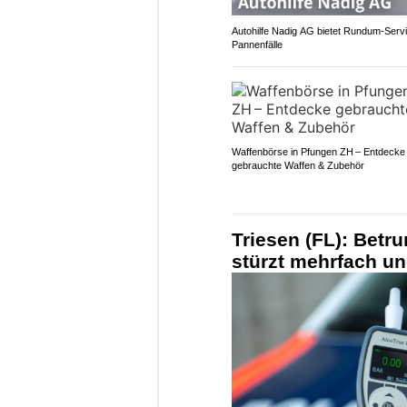
Autohilfe Nadig AG bietet Rundum‑Servi
Pannenfälle
Waffenbörse in Pfungen ZH – Entdecke
gebrauchte Waffen & Zubehör
Triesen (FL): Betr
stürzt mehrfach und