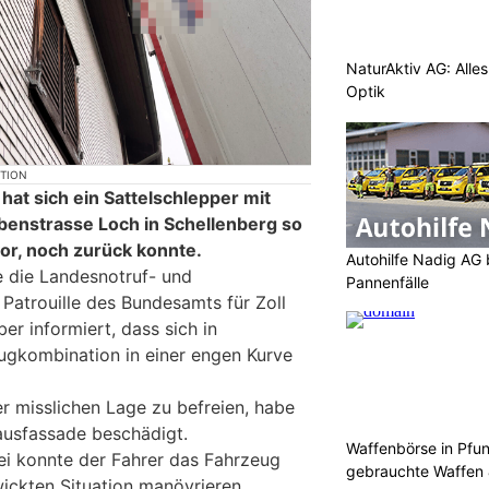
NaturAktiv AG: Alle
Optik
KTION
hat sich ein Sattelschlepper mit
ebenstrasse Loch in Schellenberg so
vor, noch zurück konnte.
Autohilfe Nadig AG 
 die Landesnotruf- und
Pannenfälle
 Patrouille des Bundesamts für Zoll
er informiert, dass sich in
ugkombination in einer engen Kurve
r misslichen Lage zu befreien, habe
ausfassade beschädigt.
Waffenbörse in Pfu
zei konnte der Fahrer das Fahrzeug
gebrauchte Waffen
wickten Situation manövrieren.