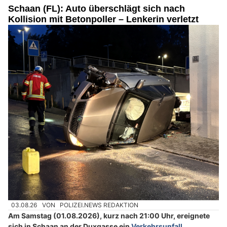
Schaan (FL): Auto überschlägt sich nach
Kollision mit Betonpoller – Lenkerin verletzt
03.08.26
VON
POLIZEI.NEWS REDAKTION
Am Samstag (01.08.2026), kurz nach 21:00 Uhr, ereignete
sich in Schaan an der Duxgasse ein
Verkehrsunfall
.