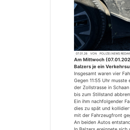
07.01.26
VON
POLIZEI.NEWS REDA
Am Mittwoch (07.01.2026
Balzers je ein Verkehrsun
Insgesamt waren vier Fahr
Gegen 11:55 Uhr musste 
der Zollstrasse in Schaa
bis zum Stillstand abbre
Ein ihm nachfolgender Fa
dies zu spät und kollidie
mit der Fahrzeugfront g
An beiden Autos entstan
In Balzers ereignete sich