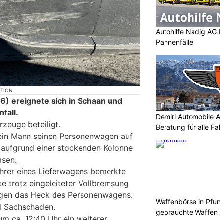
Autohilfe Nadig AG 
Pannenfälle
KTION
) ereignete sich in Schaan und
fall.
Demiri Automobile An
zeuge beteiligt.
Beratung für alle F
ein Mann seinen Personenwagen auf
n aufgrund einer stockenden Kolonne
msen.
hrer eines Lieferwagens bemerkte
rte trotz eingeleiteter Vollbremsung
egen das Heck des Personenwagens.
Waffenbörse in Pfu
d Sachschaden.
gebrauchte Waffen
 um ca. 12:40 Uhr ein weiterer