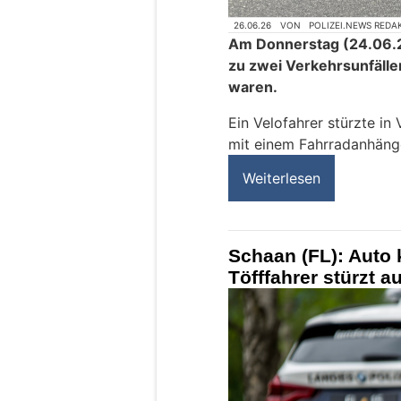
26.06.26
VON
POLIZEI.NEWS REDA
Am Donnerstag (24.06.
zu zwei Verkehrsunfällen
waren.
Ein Velofahrer stürzte in 
mit einem Fahrradanhäng
Weiterlesen
Schaan (FL): Auto k
Töfffahrer stürzt a