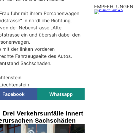
EMPFEHLUNGE
e Frau fuhr mit ihrem Personenwagen
dstrasse“ in nördliche Richtung.
 von der Nebenstrasse „Alte
ptstrasse ein und übersah dabei den
rsonenwagen.
ie mit der linken vorderen
rechte Fahrzeugseite des Autos.
 entstand Sachschaden.
chtenstein
 Liechtenstein
Facebook
Whatsapp
 Drei Verkehrsunfälle innert
verursachen Sachschäden