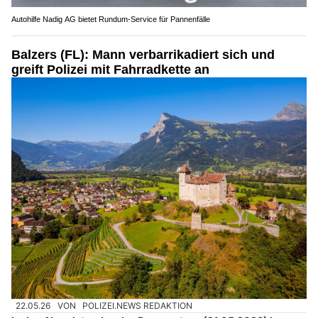
Autohilfe Nadig AG bietet Rundum‑Service für Pannenfälle
Balzers (FL): Mann verbarrikadiert sich und
greift Polizei mit Fahrradkette an
22.05.26
VON
POLIZEI.NEWS REDAKTION