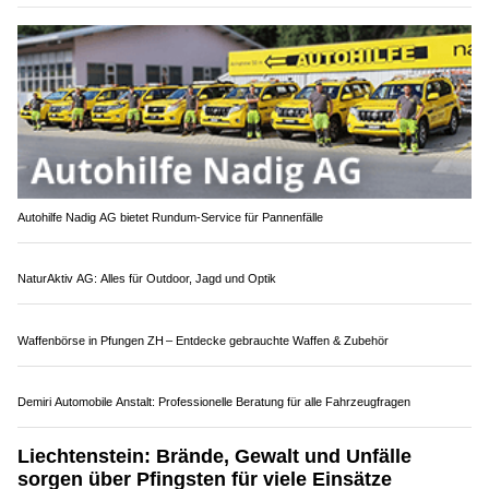
03.05.26
VON
POLIZEI.NEWS REDAKTION
Am Wochenende kam es im Landesgebiet zu mehreren
Einsätzen der Landespolizei.
Auch Rettungsdienste und Feuerwehren rückten mehrfach aus.
Weiterlesen