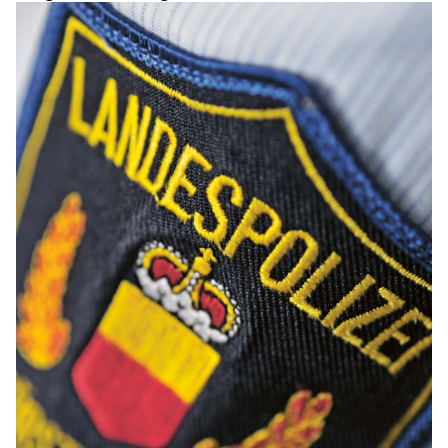
Autohilfe Nadig AG bietet Rundum‑Service für Pannenfälle
NaturAktiv AG: Alles für Outdoor, Jagd und Optik
Waffenbörse in Pfungen ZH – Entdecke gebrauchte Waffen & Zubehör
Demiri Automobile Anstalt: Professionelle Beratung für alle Fahrzeugfragen