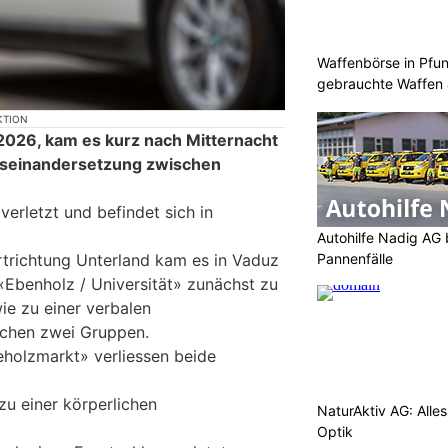
Waffenbörse in Pfu
gebrauchte Waffen
KTION
2026, kam es kurz nach Mitternacht
useinandersetzung zwischen
erletzt und befindet sich in
Autohilfe Nadig AG 
Pannenfälle
hrtrichtung Unterland kam es in Vaduz
 «Ebenholz / Universität» zunächst zu
ie zu einer verbalen
chen zwei Gruppen.
eholzmarkt» verliessen beide
zu einer körperlichen
NaturAktiv AG: Alle
Optik