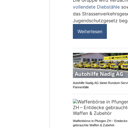
vollendete Diebstähle
sow
das Strassenverkehrsges
Jugendschutzgesetz beg
Weiterlesen
Autohilfe Nadig AG bietet Rundum‑Servi
Pannenfälle
Waffenbörse in Pfungen ZH – Entdecke
gebrauchte Waffen & Zubehör