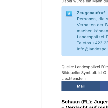
Dabei wurde ein Mann dur
Zeugenaufruf
Personen, die 
Verhalten der B
machen können,
Landespolizei 
Telefon +423 23
info@landespoli
Quelle: Landespolizei Für
Bildquelle: Symbolbild ©
Liechtenstein
Mail
Schaan (FL): Jugen
– Verdacht auf meh