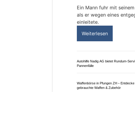
09.01.26
VON
POLIZEI.NEWS REDA
Am Donnerstag (08.01.20
Sportfeldstrasse in Mau
gekommen.
Ein Mann fuhr mit seinem
als er wegen eines ent
einleitete.
Weiterlesen