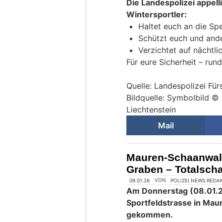
Die Landespolizei appell
Wintersportler:
Haltet euch an die Sp
Schützt euch und ande
Verzichtet auf nächtli
Für eure Sicherheit – run
Quelle: Landespolizei Für
Bildquelle: Symbolbild ©
Liechtenstein
Mail
Mauren-Schaanwald 
Graben – Totalsc