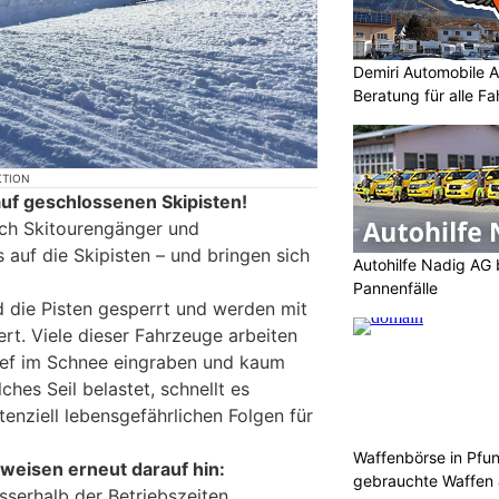
Demiri Automobile An
Beratung für alle F
KTION
uf geschlossenen Skipisten!
ch Skitourengänger und
 auf die Skipisten – und bringen sich
Autohilfe Nadig AG 
Pannenfälle
d die Pisten gesperrt und werden mit
rt. Viele dieser Fahrzeuge arbeiten
 tief im Schnee eingraben und kaum
lches Seil belastet, schnellt es
tenziell lebensgefährlichen Folgen für
Waffenbörse in Pfu
weisen erneut darauf hin:
gebrauchte Waffen
sserhalb der Betriebszeiten