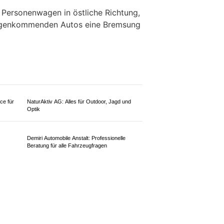
KTION
26) ist es gegen 17:10 Uhr auf der
ren-Schaanwald zu einem Unfall
 Personenwagen in östliche Richtung,
gegenkommenden Autos eine Bremsung