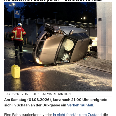
03.08.26
VON
POLIZEI.NEWS REDAKTION
Am Samstag (01.08.2026), kurz nach 21:00 Uhr, ereignete
sich in Schaan an der Duxgasse ein
Verkehrsunfall
.
Eine Fahrzeuglenkerin verlor
in nicht fahrfähigem Zustand
die