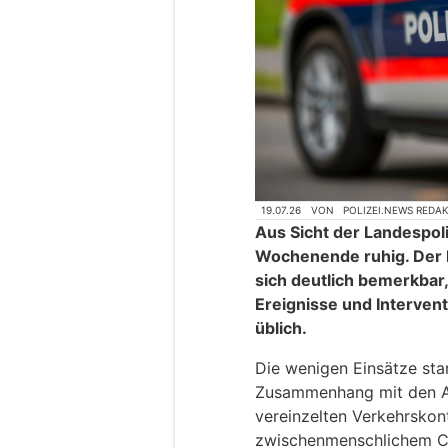
19.07.26
VON
POLIZEI.NEWS REDA
Aus Sicht der Landespoli
Wochenende ruhig. Der
sich deutlich bemerkbar
Ereignisse und Interven
üblich.
Die wenigen Einsätze sta
Zusammenhang mit den A
vereinzelten Verkehrskont
zwischenmenschlichem Ch