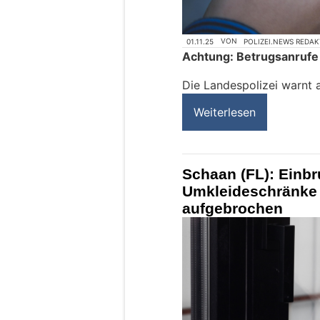
01.11.25
VON
POLIZEI.NEWS REDA
Achtung: Betrugsanrufe 
Die Landespolizei warnt a
Weiterlesen
Schaan (FL): Einb
Umkleideschränke
aufgebrochen