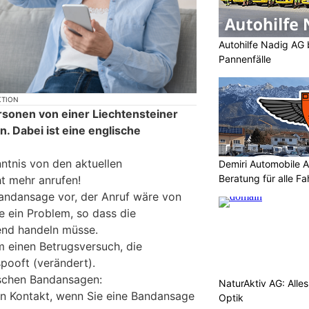
Autohilfe Nadig AG 
Pannenfälle
KTION
rsonen von einer Liechtensteiner
 Dabei ist eine englische
ntnis von den aktuellen
Demiri Automobile An
Beratung für alle F
ht mehr anrufen!
andansage vor, der Anruf wäre von
e ein Problem, so dass die
end handeln müsse.
m einen Betrugsversuch, die
pooft (verändert).
lschen Bandansagen:
NaturAktiv AG: Alle
en Kontakt, wenn Sie eine Bandansage
Optik