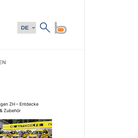
EN
ngen ZH – Entdecke
 & Zubehör