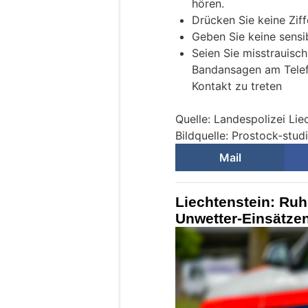
hören.
Drücken Sie keine Ziff
Geben Sie keine sensi
Seien Sie misstrauisch.
Bandansagen am Telef
Kontakt zu treten
Quelle: Landespolizei Lie
Bildquelle: Prostock-stu
Mail
Liechtenstein: Ru
Unwetter-Einsätze