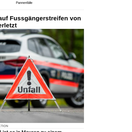
Pannenfälle
auf Fussgängerstreifen von
rletzt
KTION
 ist es in Mauren zu einem