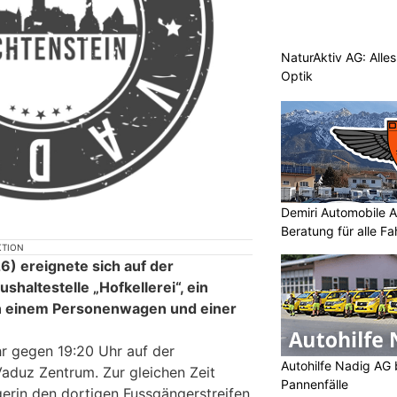
NaturAktiv AG: Alle
Optik
Demiri Automobile An
Beratung für alle F
KTION
) ereignete sich auf der
shaltestelle „Hofkellerei“, ein
n einem Personenwagen und einer
hr gegen 19:20 Uhr auf der
Autohilfe Nadig AG 
Vaduz Zentrum. Zur gleichen Zeit
Pannenfälle
erin den dortigen Fussgängerstreifen