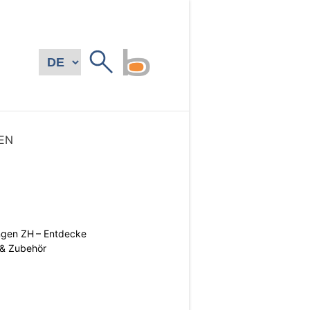
EN
ngen ZH – Entdecke
 & Zubehör