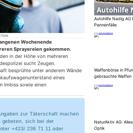
Autohilfe Nadig AG 
Pannenfälle
KTION
rgangenen Wochenende
hreren Sprayereien gekommen.
den in der Höhe von mehreren
despolizei sucht Zeugen.
Waffenbörse in Pfu
haft besprühte unter anderem Wände
gebrauchte Waffen
inkaufswagenunterstand eines
m Imbiss sowie einen
Angaben zur Täterschaft machen
 gebeten, sich bei der
NaturAktiv AG: Alle
Optik
nter +423/ 236 71 11 oder