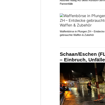
Autohilfe Nadig AG bietet Rundum‑Servi
Pannenfälle
Waffenbörse in Pfungen ZH – Entdecke
gebrauchte Waffen & Zubehör
Schaan/Eschen (F
– Einbruch, Unfälle