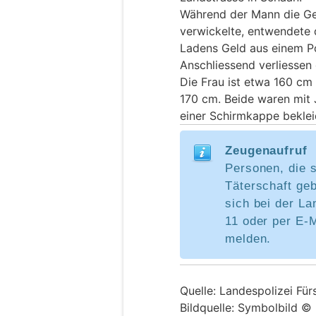
Während der Mann die Ges
verwickelte, entwendete 
Ladens Geld aus einem P
Anschliessend verliessen
Die Frau ist etwa 160 cm
170 cm. Beide waren mit 
einer Schirmkappe beklei
Zeugenaufruf
Personen, die 
Täterschaft ge
sich bei der La
11 oder per E-M
melden.
Quelle: Landespolizei Für
Bildquelle: Symbolbild ©