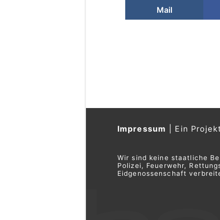
Mail
Balzers (FL): Elekt
gestohlen – Lande
03.02.26
VON
POLIZEI.NEWS REDA
In Balzers ist am Dienst
gestohlen worden.
Die Landespolizei sucht 
Weiterlesen
Autohilfe Nadig AG bietet Rundum‑Servi
Pannenfälle
Waffenbörse in Pfungen ZH – Entdecke
gebrauchte Waffen & Zubehör