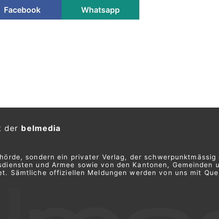
Facebook
Whatsapp
robike bei Kindertagesstätte
spolizei sucht Zeugen
KTION
ag, 13. Januar 2026 ein Elektrobike
Zeugen.
ce für
NaturAktiv AG: Alles für Outdoor, Jagd und
Optik
Demiri Automobile Anstalt: Professionelle
Beratung für alle Fahrzeugfragen