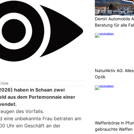
Demiri Automobile An
Beratung für alle F
NaturAktiv AG: Alle
Optik
KTION
026) haben in Schaan zwei
ld aus dem Portemonnaie einer
wendet.
Zeugen des Vorfalls.
d eine unbekannte Frau betraten am
Waffenbörse in Pfu
00 Uhr ein Geschäft an der
gebrauchte Waffen