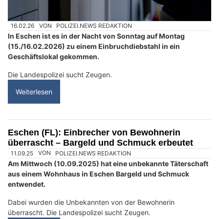
Autohilfe Nadig AG bietet Rundum‑Service für Pannenfälle
Demiri Automobile Anstalt: Professionelle Beratung für alle Fahrzeugfragen
Eschen (FL): Einbrecher stehlen Kassen und
Geldwechselautomaten (Zeugenaufruf)