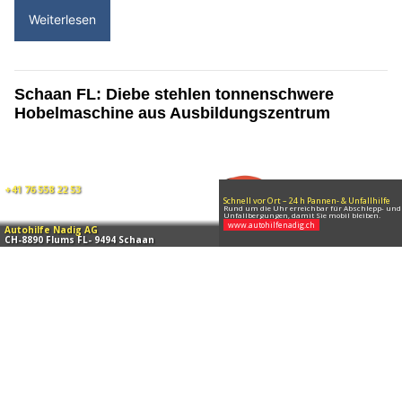
16.02.26
VON
POLIZEI.NEWS REDAKTION
In Eschen ist es in der Nacht von Sonntag auf Montag
(15./16.02.2026) zu einem Einbruchdiebstahl in ein
Geschäftslokal gekommen.
Die Landespolizei sucht Zeugen.
Weiterlesen