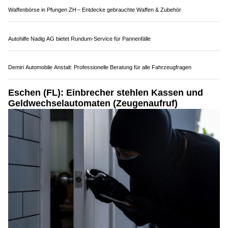
18.05.26
VON
POLIZEI.NEWS REDAKTION
In der Nacht auf Montag (18.05.2026) ist es in Triesenberg
zu einem Ladendiebstahl gekommen.
Es entstand ein Vermögensschaden von mehreren hundert
Franken.
Weiterlesen
NaturAktiv AG: Alles für Outdoor, Jagd und Optik
Waffenbörse in Pfungen ZH – Entdecke gebrauchte Waffen & Zubehör