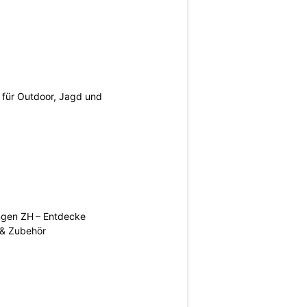
s für Outdoor, Jagd und
ngen ZH – Entdecke
 & Zubehör
N