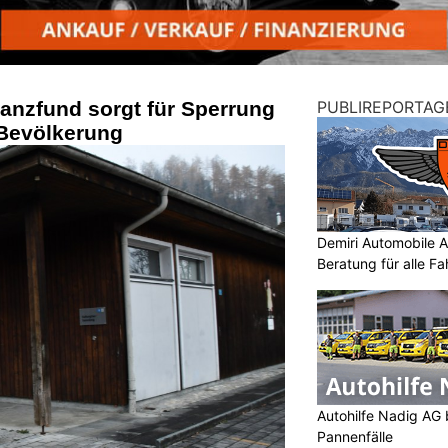
tanzfund sorgt für Sperrung
PUBLIREPORTAG
 Bevölkerung
Demiri Automobile An
Beratung für alle F
Autohilfe Nadig AG 
Pannenfälle