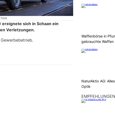
KTION
ereignete sich in Schaan ein
ren Verletzungen.
Waffenbörse in Pfu
m Gewerbebetrieb.
gebrauchte Waffen
NaturAktiv AG: Alle
Optik
EMPFEHLUNGE