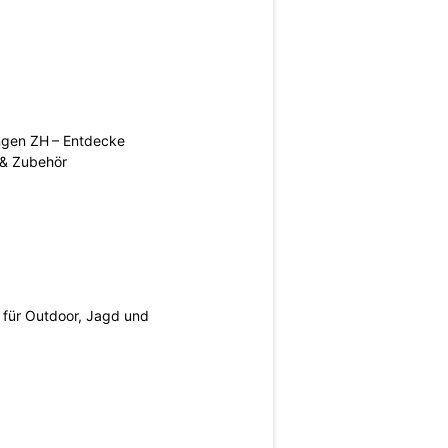
ngen ZH – Entdecke
 & Zubehör
s für Outdoor, Jagd und
N