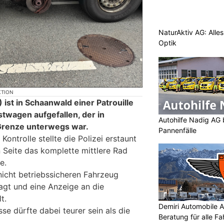
NaturAktiv AG: Alle
Optik
KTION
ist in Schaanwald einer Patrouille
stwagen aufgefallen, der in
Autohilfe Nadig AG 
 Grenze unterwegs war.
Pannenfälle
Kontrolle stellte die Polizei erstaunt
n Seite das komplette mittlere Rad
e.
nicht betriebssicheren Fahrzeug
gt und eine Anzeige an die
t.
Demiri Automobile An
se dürfte dabei teurer sein als die
Beratung für alle F