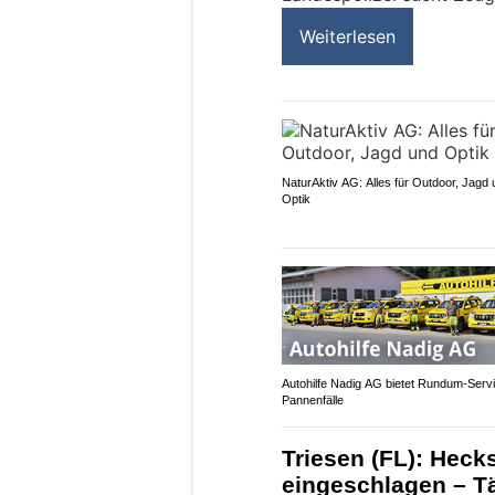
Weiterlesen
NaturAktiv AG: Alles für Outdoor, Jagd
Optik
Autohilfe Nadig AG bietet Rundum‑Servi
Pannenfälle
Triesen (FL): Heck
eingeschlagen – Tä