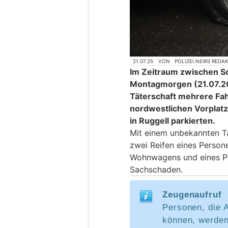
21.07.25
VON
POLIZEI.NEWS REDA
Im Zeitraum zwischen S
Montagmorgen (21.07.20
Täterschaft mehrere Fah
nordwestlichen Vorplat
in Ruggell parkierten.
Mit einem unbekannten T
zwei Reifen eines Person
Wohnwagens und eines Pf
Sachschaden.
Zeugenaufruf
Personen, die 
können, werden