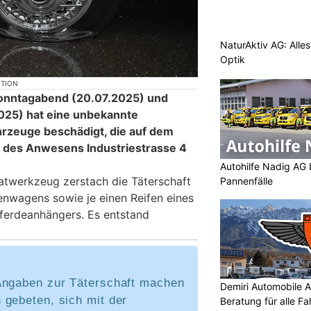
NaturAktiv AG: Alle
Optik
KTION
onntagabend (20.07.2025) und
25) hat eine unbekannte
rzeuge beschädigt, die auf dem
z des Anwesens Industriestrasse 4
Autohilfe Nadig AG 
atwerkzeug zerstach die Täterschaft
Pannenfälle
enwagens sowie je einen Reifen eines
erdeanhängers. Es entstand
Angaben zur Täterschaft machen
Demiri Automobile An
 gebeten, sich mit der
Beratung für alle F