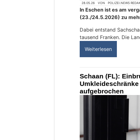
28.05.26
VON
POLIZEI.NEWS REDA
In Eschen ist es am ve
(23./24.5.2026) zu me
Dabei entstand Sachscha
tausend Franken. Die Lan
Weiterlesen
Schaan (FL): Einb
Umkleideschränke
aufgebrochen