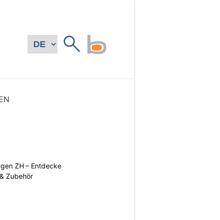
EN
ngen ZH – Entdecke
 & Zubehör