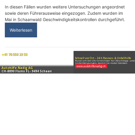
19.04.26
VON
POLIZEI.NEWS REDAKTION
Im Zeitraum von Freitagabend (17.04.2026) bis Sonntag
(19.04.2026) rückte die Landespolizei zu mehreren
Einsätzen aus:
Darunter befanden sich unter anderem Widerstand gegen die
Staatsgewalt, ein Verkehrsunfall sowie mehrere weitere Delikte.
Weiterlesen
Vaduz (FL): Polizei rät am Staatsfeiertag zur
Anreise mit Velo oder ÖV