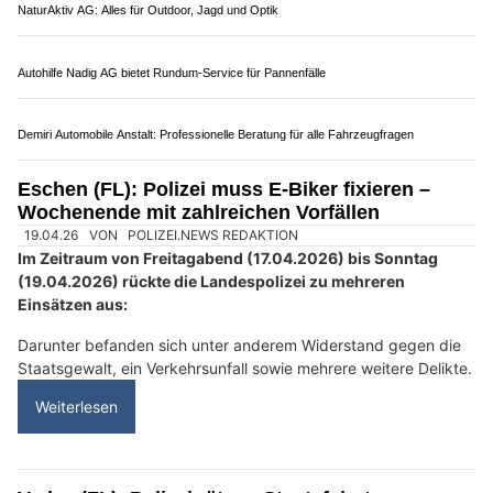
Am Montag (03.08.2026) ist es in Schaan zu einem
Verkehrsunfall zwischen einem Personenwagen und einem
Motorrad gekommen.
Verletzt wurde niemand. An beiden Fahrzeugen entstand
Sachschaden.
Weiterlesen
Waffenbörse in Pfungen ZH – Entdecke gebrauchte Waffen & Zubehör
NaturAktiv AG: Alles für Outdoor, Jagd und Optik