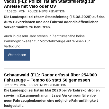
Autohilfe Nadig AG bietet Rundum‑Service für Pannenfälle
Demiri Automobile Anstalt: Professionelle Beratung für alle Fahrzeugfragen
Eschen (FL): Polizei muss E-Biker fixieren –
Wochenende mit zahlreichen Vorfällen