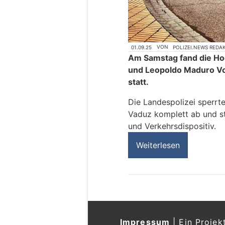
01.09.25
VON
POLIZEI.NEWS REDA
Am Samstag fand die Hoc
und Leopoldo Maduro Vol
statt.
Die Landespolizei sperrt
Vaduz komplett ab und st
und Verkehrsdispositiv.
Weiterlesen
Impressum
|
Ein Projek