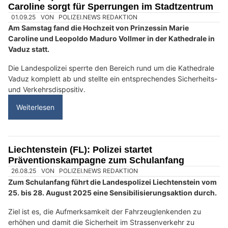
NaturAktiv AG: Alles für Outdoor, Jagd und Optik
Waffenbörse in Pfungen ZH – Entdecke gebrauchte Waffen & Zubehör
Demiri Automobile Anstalt: Professionelle Beratung für alle Fahrzeugfragen
Liechtenstein: Polizei verhindert Sprung von
Rheinbrücke – Wochenendbilanz bleibt ruhig