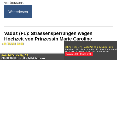
12.07.26
VON
POLIZEI.NEWS REDAKTION
Die
Landespolizei
blickt auf ein insgesamt eher ruhiges
Wochenende zurück.
Trotz der hohen Temperaturen kam es jedoch zu
verschiedenen Einsätzen.
Weiterlesen
Vaduz (FL): Hochzeit von Prinzessin Marie
Caroline sorgt für Sperrungen im Stadtzentrum