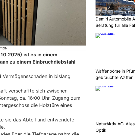
Demiri Automobile An
Beratung für alle F
KTION
0.2025) ist es in einem
aan zu einem Einbruchdiebstahl
Waffenbörse in Pfu
d Vermögensschaden in bislang
gebrauchte Waffen
aft verschaffte sich zwischen
Sonntag, ca. 16:00 Uhr, Zugang zum
tergeschoss die Holztüre eines
e sie das Abteil und entwendete
NaturAktiv AG: Alle
e.
Optik
udes über die Tiefgarage nahm die