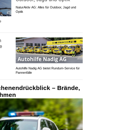
NaturAktiv AG: Alles für Outdoor, Jagd und
Optik
e
Autohilfe Nadig AG bietet Rundum‑Service für
Pannenfälle
chenendrückblick – Brände,
ahmen