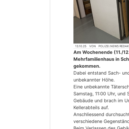
13.10.25
VON
POLIZEI.NEWS REDA
Am Wochenende (11./12.1
Mehrfamilienhaus in Sch
gekommen.
Dabei entstand Sach- un
unbekannter Höhe.
Eine unbekannte Tätersch
Samstag, 11:00 Uhr, und 
Gebäude und brach im Un
Kellerabteils auf.
Anschliessend durchsucht
verschiedene Gegenständ
Beim Verlassen des Gebä