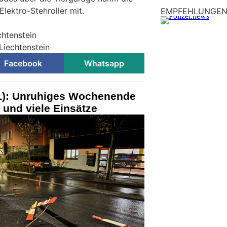
lektro-Stehroller mit.
EMPFEHLUNGE
chtenstein
 Liechtenstein
Facebook
Whatsapp
L): Unruhiges Wochenende
 und viele Einsätze