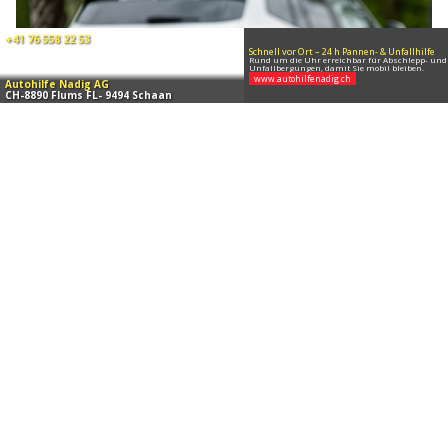
04.08.26
VON
POLIZEI.NEWS REDAKTION
Am Montag (03.08.2026) ist es in Schaan zu einem
Verkehrsunfall zwischen einem Personenwagen und einem
Motorrad gekommen.
Verletzt wurde niemand. An beiden Fahrzeugen entstand
Sachschaden.
Weiterlesen