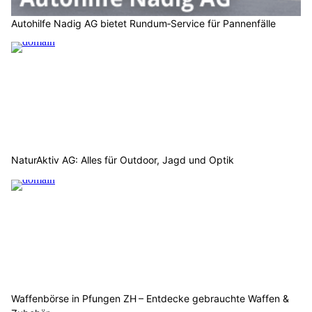
Die angekündigten und bewilligten Anlässe im Strassenverkehr
verliefen aus polizeilicher Sicht reibungslos.
Weiterlesen
Demiri Automobile Anstalt: Professionelle Beratung für alle Fahrzeugfragen
NaturAktiv AG: Alles für Outdoor, Jagd und Optik
Waffenbörse in Pfungen ZH – Entdecke gebrauchte Waffen & Zubehör
Autohilfe Nadig AG bietet Rundum‑Service für Pannenfälle
Schaan (FL): Einbruch in Geschäftsgebäude –
Umkleideschränke &amp; Automaten
aufgebrochen
03.08.26
VON
POLIZEI.NEWS REDAKTION