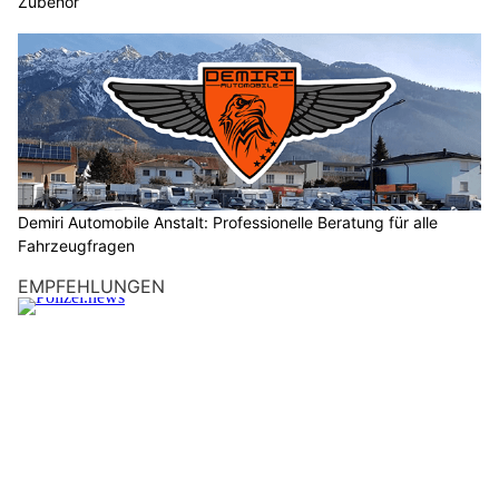
In der Nacht auf Samstag brach eine unbekannte Täterschaft
in ein Geschäftsgebäude in Schaan ein.
Es entstand beträchtlicher Sachschaden.
Weiterlesen
Eschen (FL): Unbekannte besprühen
Jugendtreff, Imbiss und Unterstände
28.05.26
VON
POLIZEI.NEWS REDAKTION
In Eschen ist es am vergangenen Wochenende
(23./24.5.2026) zu mehreren Sprayereien gekommen.
Dabei entstand Sachschaden in der Höhe von mehreren
tausend Franken. Die Landespolizei sucht Zeugen.
Weiterlesen