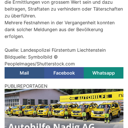
die Ermittlungen von grossem Wert sein und dazu
beitragen, Straftaten zu verhindern oder Täterschaften
zu überführen.
Mehrere Festnahmen in der Vergangenheit konnten
dank solcher Meldungen aus der Bevölkerung
erfolgen.
Quelle: Landespolizei Fürstentum Liechtenstein
Bildquelle: Symbolbild ©
PeopleImages/Shutterstock.com
Mail
Facebook
Whatsapp
Landespolizei Liechtenstein: Einbruch, Unfälle
und Helikopter-Einsätze übers Wochenende
26.04.26
VON
POLIZEI.NEWS REDAKTION
Während des ganzen Wochenendes kam es zu mehreren
Einsätzen der Landespolizei sowie weiterer
Blaulichtorganisationen.