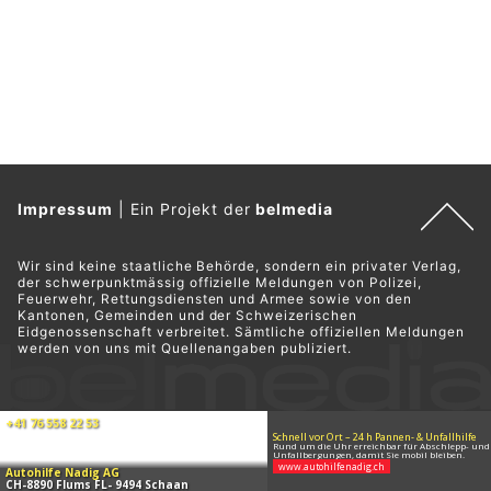
Triesenberg (FL): Unbekannte stehlen nachts
Lebensmittel aus Hofladen
18.05.26
VON
POLIZEI.NEWS REDAKTION
In der Nacht auf Montag (18.05.2026) ist es in Triesenberg
zu einem Ladendiebstahl gekommen.
Es entstand ein Vermögensschaden von mehreren hundert
Franken.
Weiterlesen
Schaan FL: Diebe stehlen tonnenschwere
Hobelmaschine aus Ausbildungszentrum
23.06.26
VON
POLIZEI.NEWS REDAKTION
Von Freitag auf Samstag (19./20.06.2026) ist es in Schaan
beim Schreiner Ausbildungszentrum an der Adresse "Im
Bretscha 29" zu einem Einbruchdiebstahl gekommen.
Entwendet wurde eine rund eine Tonne schwere Abricht-
Dickenhobelmaschine sowie eine Kasse samt Inhalt. Die
Landespolizei sucht Zeugen.