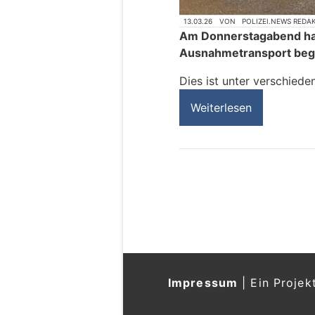
13.03.26
VON
POLIZEI.NEWS REDA
Am Donnerstagabend hat
Ausnahmetransport begl
Dies ist unter verschiede
Weiterlesen
Impressum
|
Ein Projek