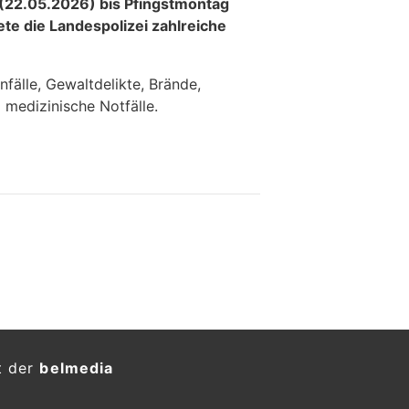
 (22.05.2026) bis Pfingstmontag
te die Landespolizei zahlreiche
fälle, Gewaltdelikte, Brände,
medizinische Notfälle.
t der
belmedia