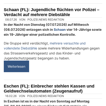
06.04.26
VON
POLIZEI.NEWS REDAKTION
Es folgt die Einsatzbilanz der Einsatzkräfte über das
Osterwochenende.
Im Zeitraum von Karfreitag (03.04.2026) bis Ostermontag
(06.04.2026) verzeichnete die Landespolizei diverse Einsätze.
Weiterlesen
Autohilfe Nadig AG bietet Rundum‑Service für Pannenfälle
NaturAktiv AG: Alles für Outdoor, Jagd und Optik
Demiri Automobile Anstalt: Professionelle Beratung für alle Fahrzeugfragen