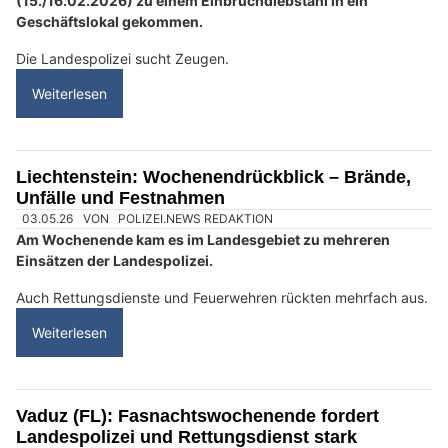
Waffenbörse in Pfungen ZH – Entdecke gebrauchte Waffen & Zubehör
Schaan (FL): Jugendliche flüchten vor Polizei –
Verdacht auf mehrere Diebstähle
08.07.26
VON
POLIZEI.NEWS REDAKTION
In der Nacht von Dienstag (07.07.2026) auf Mittwoch
(08.07.2026) entzogen sich in
Schaan
vier 14-Jährige sowie
ein 19-Jähriger einer polizeilichen Kontrolle.