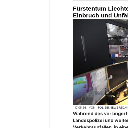
Fürstentum Liechten
Einbruch und Unfäll
17.05.26
VON
POLIZEI.NEWS REDA
Während des verlänger
Landespolizei und weit
Verkehrsunfällen, in ei