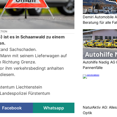
Demiri Automobile An
Beratung für alle F
KTION
 ist es in Schaanwald zu einem
en.
tand Sachschaden.
 Mann mit seinem Lieferwagen auf
n Richtung Grenze.
Autohilfe Nadig AG 
Pannenfälle
or ihm verkehrsbedingt anhalten
 diesem.
stentum Liechtenstein
 Landespolizei Fürstentum
NaturAktiv AG: Alle
Facebook
Whatsapp
Optik