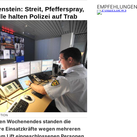
EMPFEHLUNGE
stein: Streit, Pfefferspray,
e halten Polizei auf Trab
KTION
ten Wochenendes standen die
ere Einsatzkräfte wegen mehreren
nem Lift eingeschlossenen Personen,