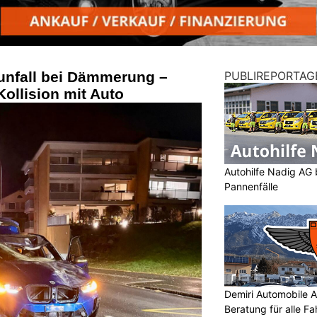
dunfall bei Dämmerung –
PUBLIREPORTAG
Kollision mit Auto
Autohilfe Nadig AG 
Pannenfälle
Demiri Automobile An
Beratung für alle F