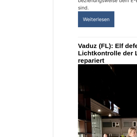
beziehungsweise dem E-B
sind.
Weiterlesen
Vaduz (FL): Elf de
Lichtkontrolle der 
repariert